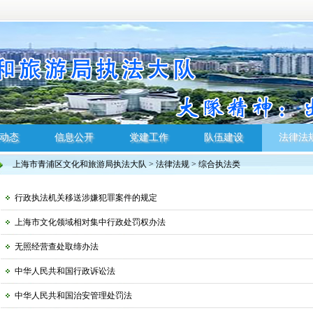
动态
信息公开
党建工作
队伍建设
法律法
上海市青浦区文化和旅游局执法大队
>
法律法规
>
综合执法类
动态
信息公开
党建工作
队伍建设
法律法
行政执法机关移送涉嫌犯罪案件的规定
上海市文化领域相对集中行政处罚权办法
无照经营查处取缔办法
中华人民共和国行政诉讼法
中华人民共和国治安管理处罚法