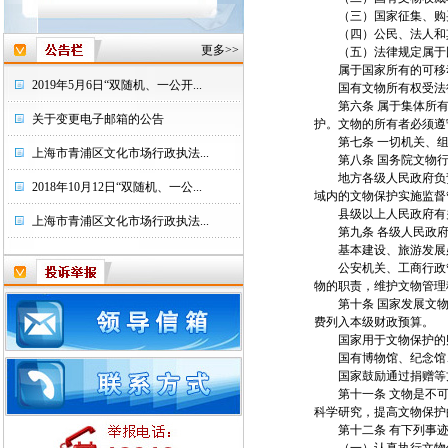
（三）国家征集、购
（四）公民、法人和其
更多>>
（五）法律规定属于国
属于国家所有的可移动
2019年5月6日“双随机、一公开...
国有文物所有权受法律
第六条 属于集体所有
关于变更电子邮箱的公告
护。文物的所有者必须遵
第七条 一切机关、组
上海市青浦区文化市场行政执法...
第八条 国务院文物行
地方各级人民政府负责
2018年10月12日“双随机、一公...
域内的文物保护实施监督
县级以上人民政府有关
上海市青浦区文化市场行政执法...
第九条 各级人民政府
基本建设、旅游发展必
公安机关、工商行政管
物的职责，维护文物管理
第十条 国家发展文物
费列入本级财政预算。
国家用于文物保护的财
国有博物馆、纪念馆、
国家鼓励通过捐赠等方
第十一条 文物是不可
科学研究，提高文物保护
第十二条 有下列事迹