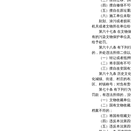
（三）擅自迁移、拆除
（四）擅自修缮不可移
（五）擅自在原址重建
（六）施工单位未取得
刻划、涂污或者损坏文
机关或者文物所在单位给
第六十七条 在文物保
有的污染文物保护单位及
给予处罚。
第六十八条 有下列行
的，并处违法所得二倍以
（一）转让或者抵押国
（二）将非国有不可移
（三）擅自改变国有文
第六十九条 历史文化
化城镇、街道、村庄的布
区、村镇称号；对负有责
第七十条 有下列行为
罚款，有违法所得的，没
（一）文物收藏单位未
（二）国有文物收藏单
档案不符的；
（三）将国有馆藏文物
（四）违反本法第四十
（五）违反本法第四十