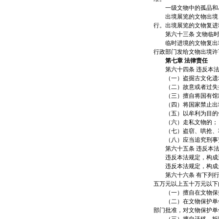
一级文物中的孤品和易
出境展览的文物出境，
行。出境展览的文物复进
第六十三条 文物临时
临时进境的文物复出境
行政部门发给文物出境许
第七章 法律责任
第六十四条 违反本法
（一）盗掘古文化遗
（二）故意或者过失损
（三）擅自将国有馆藏
（四）将国家禁止出境
（五）以牟利为目的倒
（六）走私文物的；
（七）盗窃、哄抢、私
（八）应当追究刑事责
第六十五条 违反本法
违反本法规定，构成违
违反本法规定，构成走
第六十六条 有下列行
五万元以上五十万元以下
（一）擅自在文物保护
（二）在文物保护单位
部门批准，对文物保护单