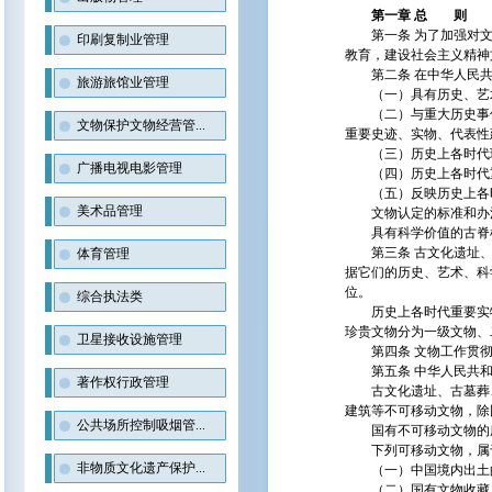
第一章 总 则
第一条 为了加强对文
印刷复制业管理
教育，建设社会主义精神
第二条 在中华人民共
旅游旅馆业管理
（一）具有历史、艺术
（二）与重大历史事件
文物保护文物经营管...
重要史迹、实物、代表性
（三）历史上各时代珍
广播电视电影管理
（四）历史上各时代重
（五）反映历史上各时
美术品管理
文物认定的标准和办法
具有科学价值的古脊椎
第三条 古文化遗址、
体育管理
据它们的历史、艺术、科
位。
综合执法类
历史上各时代重要实物
珍贵文物分为一级文物、
卫星接收设施管理
第四条 文物工作贯彻
第五条 中华人民共和
著作权行政管理
古文化遗址、古墓葬、
建筑等不可移动文物，除
公共场所控制吸烟管...
国有不可移动文物的所
下列可移动文物，属
非物质文化遗产保护...
（一）中国境内出土的
（二）国有文物收藏单