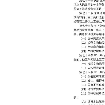
第七十一条 买卖国家
以上人民政府文物主管部
罚款；违法经营额不足一
第七十二条 未经许可
成犯罪的，由工商行政管
经营额二倍以上五倍以下
第七十三条 有下列情
并处违法经营额一倍以上
的，由原发证机关吊销许
（一）文物商店从事文
（二）经营文物拍卖的
（三）文物商店销售的
（四）文物收藏单位从
第七十四条 有下列行
重的，处五千元以上五万
（一）发现文物隐匿不
（二）未按照规定移
第七十五条 有下列行
（一）改变国有未核定
（二）转让、抵押非国
（三）国有不可移动文
（四）考古发掘单位未
（五）文物收藏单位未
的；
（六）违反本法第三十