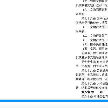
（七）馆藏文物损毁未
机关或者文物行政部门报
（八）文物商店销售文
备案的。
第七十六条 文物行政
依法给予行政处分，情节
（一）文物行政部门的
后果的；
（二）文物行政部门和
（三）文物行政部门的
（四）因不负责任造成
（五）贪污、挪用文
前款被开除公职或者被
员或者从事文物经营活动
第七十七条 有本法第
的，负有责任的主管人员
第七十八条 公安机关
忽职守、徇私舞弊，造成
政处分；构成犯罪的，依
第七十九条 人民法院
管，结案后无偿移交文
第八章 附 则
第八十条 本法自公布