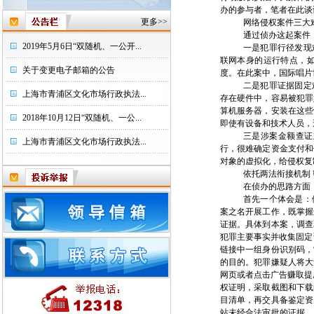
办的参与者，笔者在此谈
更多>>
网络侵权案件三大难
通过侦办这起案件
2019年5月6日“双随机、一公开...
一是犯罪行径发现
联网本身的运行特点，
关于变更电子邮箱的公告
度。在此案中，国际唱片
二是犯罪证据固定
上海市青浦区文化市场行政执法...
存在硬件中，容易被犯罪
算机服务器，安装在这些
2018年10月12日“双随机、一公...
即使有设备和技术人员，
三是涉案金额查证
上海市青浦区文化市场行政执法...
行，很难确定资金支付和
对象的虚拟化，给侵权复
依托两法衔接机制
在侦办的思路方面
首先一个体会是：
案之名开展工作，既掌握
证据。具体到本案，调查
犯罪主要事实并收集固定
链接中一组身份识别码，
的目的。犯罪嫌疑人将大
网页或者点击广告赚取提
权证明，采取截图和下载
目清单，再交具备鉴定资
站未经合法审批的证据。