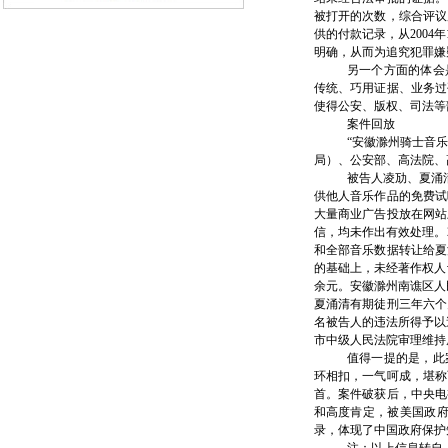
被打开的次数，综合评议
供的付款记录，从2004
明确，从而为追究犯罪嫌
另一个方面的体会
传统、巧用证据、业务过
使得公安、版权、司法等
案件回放
“安徽滁州骑士音
局）、公安部、高法院、
被告人凌劢、夏涌
供他人音乐作品的免费试
大量商业广告投放在网站
信，均未作出有效处理。2
和全部音乐数据转让给夏
的基础上，未经著作权人许
余元。安徽滁州南谯区人
夏涌清有期徒刑三年六个
名被告人的违法所得予以
市中级人民法院审理维持
值得一提的是，此
环相扣，一气呵成，堪称
首。案件破获后，中央电
和高度肯定，被美国政府
录，体现了中国政府保护