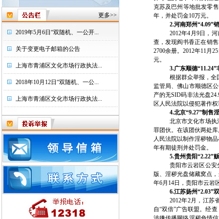
克苏及巴州等地批发零售。
更多>>
年，并处罚金10万元。
2.河南郑州“4.0
2019年5月6日“双随机、一公开...
2012年4月9
查，发现阎书香正在销售
关于变更电子邮箱的公告
2700余册。2012年
元。
上海市青浦区文化市场行政执法...
3.广东顺德“11.2
根据群众举报，全
2018年10月12日“双随机、一公...
监管局、佛山市顺德区公
产的无SID码非法光盘2
上海市青浦区文化市场行政执法...
区人民法院以侵犯著作权
4.北京“9.27”
北京市文化市场执
罪团伙。在该团伙两处库房
人民法院以制作淫秽物品
年有期徒刑并处罚金。
5.贵州贵阳“2.2
贵阳市云岩区公安
版、淫秽光盘储藏窝点，
年6月14日，贵阳市云
6.江苏扬州“2.0
2012年2月，
自“双倍”广告联盟。经
涉嫌传播网络淫秽色情信