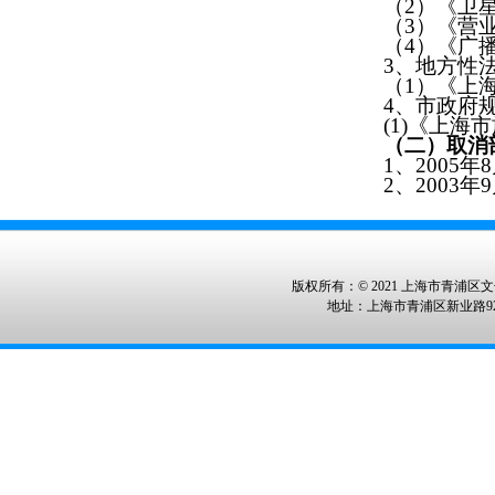
（
2
）《卫
（
3
）《营
（
4
）《广
3
、地方性
（
1
）
《
上
4
、市政府
(1)
《上海市
（二）取消
1
、
2005
年
8
2
、
2003
年
9
版权所有：© 2021 上海市青浦区文化
地址：上海市青浦区新业路928