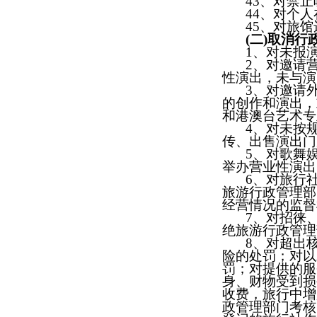
43
、对
禁止
44
、
对个人
45
、对旅馆
(
二
)
取消行
1
、对未报
2
、对邀请
性演出，未与演
3
、对邀请
的创作和演出，
和港澳台艺术专
4
、对未按
传、出售演出门
5
、对歌舞
举办营业性演出
6
、对旅行
旅游行政管理部
经营情况的监督
7
、对招徕
绝旅游行政管理
8
、对超出
险的处罚；对以
罚；对提供的服
身、财物受到损
收费，旅行中增
政管理部门考核