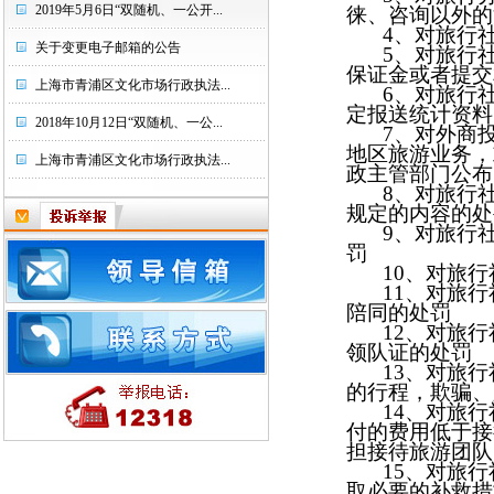
2019年5月6日“双随机、一公开...
徕、咨询以外的
4
、对旅行
关于变更电子邮箱的公告
5
、对旅行
保证金或者提交
上海市青浦区文化市场行政执法...
6
、对旅行
定报送统计资料
2018年10月12日“双随机、一公...
7
、对外商
地区旅游业务，
上海市青浦区文化市场行政执法...
政主管部门公
8
、对旅行
规定的内容的
9
、对旅行
罚
10
、对旅行
11
、
对旅行
陪同的处罚
12
、
对旅行
领队证的处罚
13
、
对旅行
的行程，欺骗、
14
、
对旅行
付的费用低于接
担接待旅游团队
15
、
对旅行
取必要的补救措