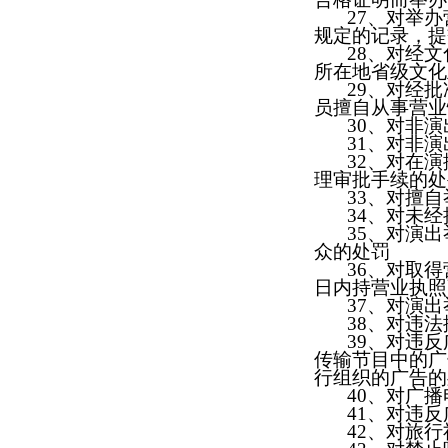
27
、
对举办
规定的记录，
28
、
对经文
所在地省级文化
29
、
对经批
员擅自从事营业
30
、
对非演
31
、
对非演
32
、
对在演
理审批手续的处
33
、
对擅自
34
、
对未经
35
、
对演出
众的处罚
36
、
对取得
日内持营业执照
37
、
对演出
38
、对违法
39
、对违反
传输节目中的广
行组织的广告的
40
、对广播
41
、对违反
42
、
对旅行