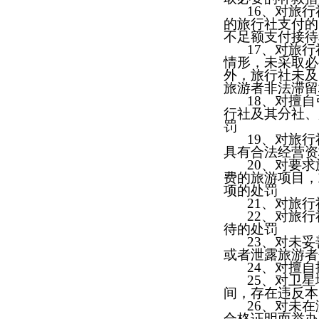
16
、
对旅行
的旅行社支付的
不足额支付接待
17
、
对旅行
情形，未采取必
外，旅行社未及
旅游者非法滞留
18
、对擅自
行社及其分社、
罚
19
、对旅行
具有合法经营资
20
、对要求
费的旅游项目，
项的处罚
21
、对旅行
22
、对旅行
待的处罚
23
、对未妥
或者泄露旅游者
24
、对擅自
25
、对卫星
间，存在违反本
26
、
对未在
合格证明而举办