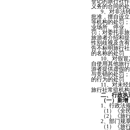
登记的旅行社作
义务的合同的处
9
、对非法
批准，擅自设立
等机构的处罚；
业场所、停业、
罚；对委托非旅
旅游者介绍和提
性别歧视及含有
告不标明旅行社
的名称的处罚
10
、对假冒
自使用其他旅行
游者提供虚假的
与竞销的处罚；
的行为的处罚
11
、对未经
旅行社常驻机构
二、行政执
（一）新增
1
、行政法
（
1
）《全
（
2
）《
旅
2
、
部门规
（
1
）《旅