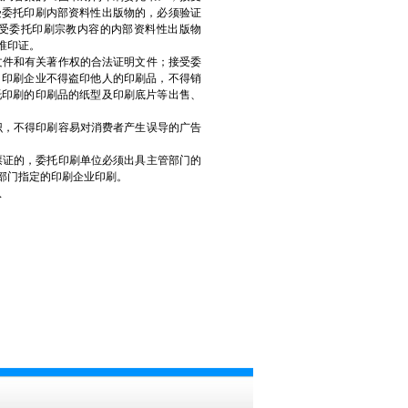
受委托印刷内部资料性出版物的，必须验证
受委托印刷宗教内容的内部资料性出版物
准印证。
文件和有关著作权的合法证明文件；接受委
。印刷企业不得盗印他人的印刷品，不得销
托印刷的印刷品的纸型及印刷底片等出售、
识，不得印刷容易对消费者产生误导的广告
票证的，委托印刷单位必须出具主管部门的
部门指定的印刷企业印刷。
队