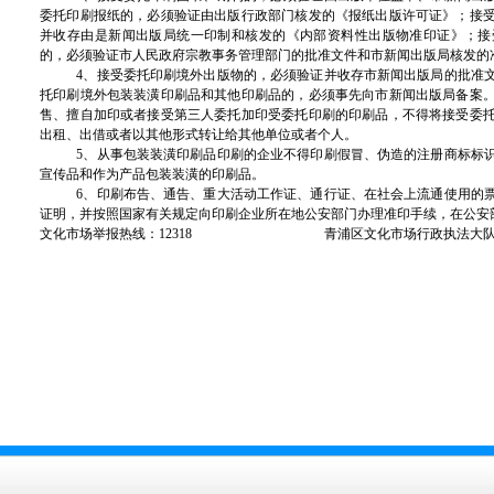
委托印刷报纸的，必须验证由出版行政部门核发的《报纸出版许可证》；接
并收存由是新闻出版局统一印制和核发的《内部资料性出版物准印证》；接
的，必须验证市人民政府宗教事务管理部门的批准文件和市新闻出版局核发的
4、接受委托印刷境外出版物的，必须验证并收存市新闻出版局的批准
托印刷境外包装装潢印刷品和其他印刷品的，必须事先向市新闻出版局备案
售、擅自加印或者接受第三人委托加印受委托印刷的印刷品，不得将接受委
出租、出借或者以其他形式转让给其他单位或者个人。
5、从事包装装潢印刷品印刷的企业不得印刷假冒、伪造的注册商标标
宣传品和作为产品包装装潢的印刷品。
6、印刷布告、通告、重大活动工作证、通行证、在社会上流通使用的
证明，并按照国家有关规定向印刷企业所在地公安部门办理准印手续，在公安
文化市场举报热线：12318 青浦区文化市场行政执法大