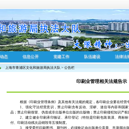
动态
信息公开
党建工作
队伍建设
法律法
上海市青浦区文化和旅游局执法大队
>
公告栏
动态
信息公开
党建工作
队伍建设
法律法
印刷业管理相关法规告示
根据《印刷业管理条例》及其他有关法规的规定，各印刷企业要在经营
1、强化守法经营意识，禁止印刷含有反动、淫秽、迷信等内容和国
品；禁止印刷假冒、伪造或非出版单位出版的出版物；禁止印刷侵犯知识产权
2、建立健全印刷承印验证、承印登记（特别是印刷包装装潢、商标
付、印刷活动残次品销毁等五项制度。
3、接受委托印刷图书、期刊的，必须验证由出版单位盖章、市新闻出